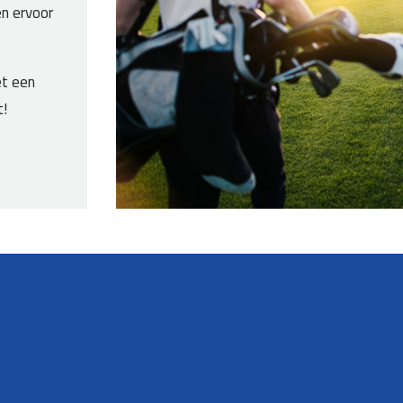
en ervoor
et een
t!