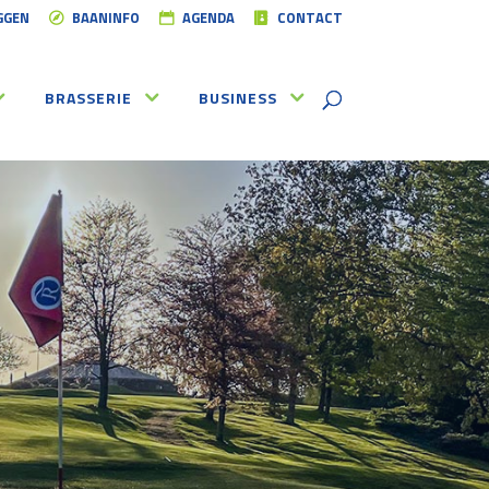
GGEN
BAANINFO
AGENDA
CONTACT
BRASSERIE
BUSINESS