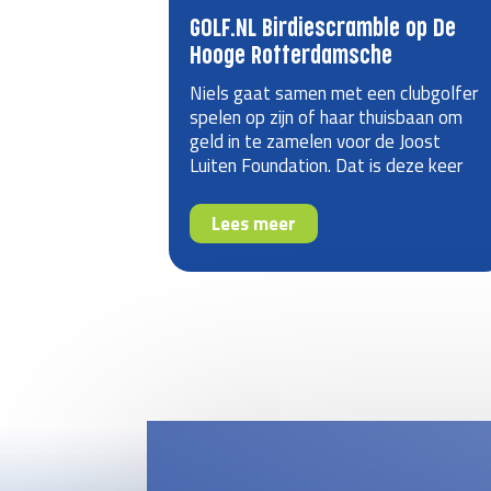
GOLF.NL Birdiescramble op De
Hooge Rotterdamsche
Niels gaat samen met een clubgolfer
spelen op zijn of haar thuisbaan om
geld in te zamelen voor de Joost
Luiten Foundation. Dat is deze keer
Kim op Golfbaan De Hooge
Rotterdamsche.
Lees meer