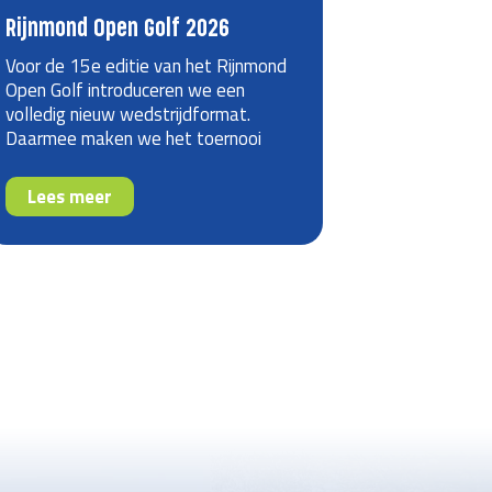
Rijnmond Open Golf 2026
Voor de 15e editie van het Rijnmond
Open Golf introduceren we een
volledig nieuw wedstrijdformat.
Daarmee maken we het toernooi
overzichtelijker, spannender voor
spelers én beter te volgen voor
Lees meer
publiek.