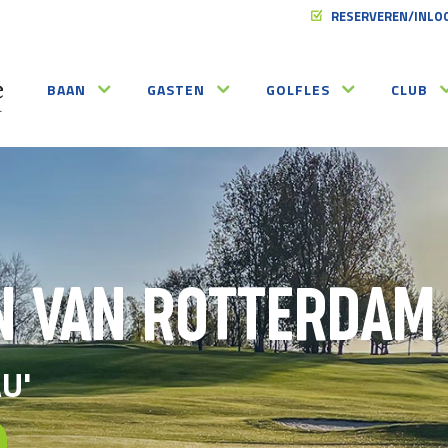
RESERVEREN/INLO
BAAN
GASTEN
GOLFLES
CLUB
N VAN ROTTERDAM
U'