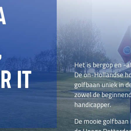
A
,
Het is bergop en -
R IT
De on-Hollandse h
golfbaan uniek in d
zowel de beginnende
handicapper.
De mooie golfbaan 