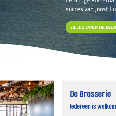
de Hooge Rotterda
succes van
Joost Lu
ALLES OVER DE BAA
"
D
e
Brasserie
Iedereen is welko