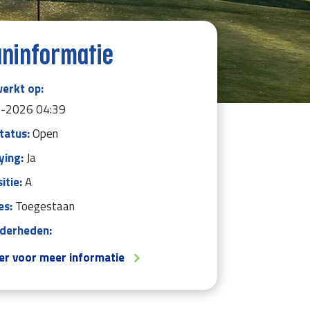
ninformatie
werkt op:
-2026 04:39
tatus:
Open
ying:
Ja
itie:
A
es:
Toegestaan
nderheden:
ier voor meer informatie