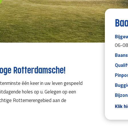
Baa
Bijge
06-08
Baans
Qualif
ooge Rotterdamsche!
Pinpos
enminste één keer in uw leven gespeeld
Buggi
itdagende holes op u. Gelegen op een
Bijzo
rachtige Rottemerengebied aan de
Klik h