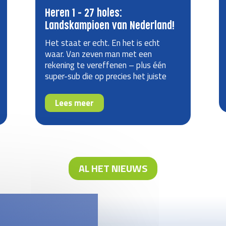
Heren 1 – 27 holes:
Landskampioen van Nederland!
Het staat er echt. En het is echt
waar. Van zeven man met een
rekening te vereffenen – plus één
super-sub die op precies het juiste
moment opstond – naar een ploeg
die de geschiedenisboeken van De
Lees meer
Hooge Rotterdamsche in is gegaan.
AL HET NIEUWS