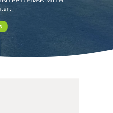
msche en
de basis van het
iten.
N
m