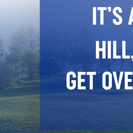
IT’S 
HILL
GET OVE