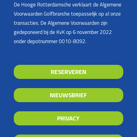
De Hooge Rotterdamsche verklaart de Algemene
Voorwaarden Golfbranche toepasselijk op al onze
transacties. De Algemene Voorwaarden zijn
gedeponeerd bij de KvK op 6 november 2022
onder depotnummer 0010-8092.
RESERVEREN
NIEUWSBRIEF
PRIVACY