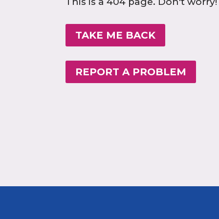
This is a 404 page. Don't worry!
TAKE ME BACK
REPORT A PROBLEM