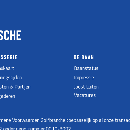
SCHE
ASSERIE
DE BAAN
ukaart
Baanstatus
ningstijden
Impressie
sten & Partijen
Joost Luiten
Vacatures
gaderen
ene Voorwaarden Golfbranche toepasselijk op al onze transac
22 onder depotnummer 0010-8092.