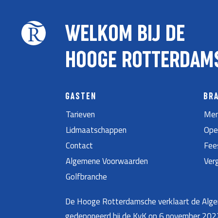
WELKOM BIJ DE
HOOGE ROTTERDAM
GASTEN
BR
Tarieven
Men
Lidmaatschappen
Ope
Contact
Fee
Algemene Voorwaarden
Ver
Golfbranche
De Hooge Rotterdamsche verklaart de Algem
gedeponeerd bij de KvK op 6 november 20