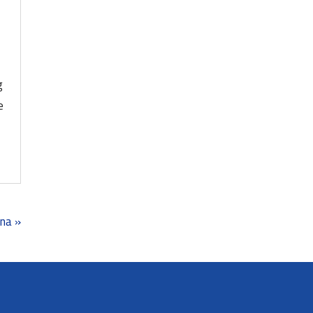
g
e
na »