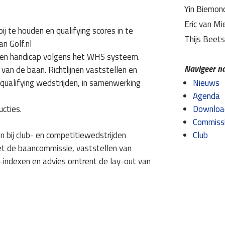
Yin Biemo
Eric van M
 te houden en qualifying scores in te
Thijs Beets
an Golf.nl
 een handicap volgens het WHS systeem.
Navigeer na
van de baan. Richtlijnen vaststellen en
 qualifying wedstrijden, in samenwerking
Nieuws
Agenda
ucties.
Downloa
Commiss
 bij club- en competitiewedstrijden
Club
et de baancommissie, vaststellen van
e-indexen en advies omtrent de lay-out van