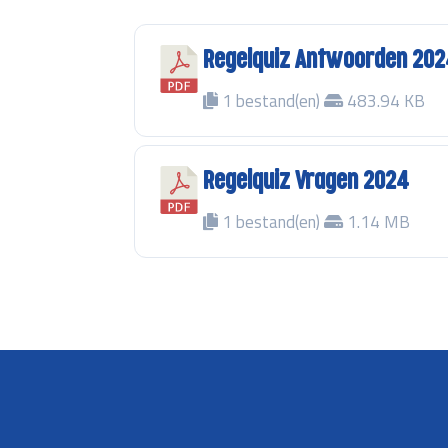
Regelquiz Antwoorden 20
1 bestand(en)
483.94 KB
Regelquiz Vragen 2024
1 bestand(en)
1.14 MB