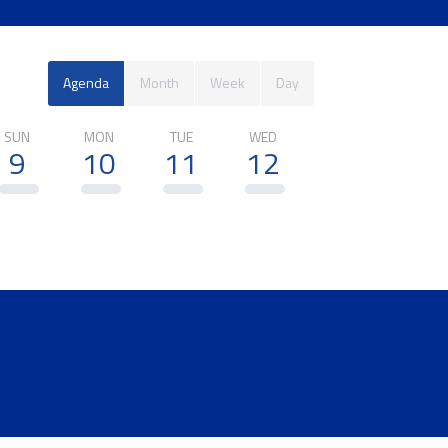
Agenda
Month
Week
Day
SUN
MON
TUE
WED
THU
FRI
9
10
11
12
13
14