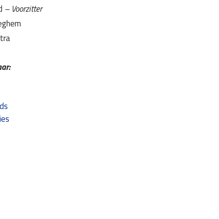
nd
– Voorzitter
ieghem
tra
ar:
ds
ies