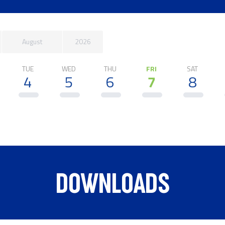
August
2026
TUE
WED
THU
FRI
SAT
4
5
6
7
8
DOWNLOADS