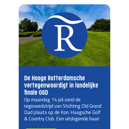
De Hooge Rotterdamsche
vertegenwoordigt in landelijke
finale OGD
Op maandag 14 juli vond de
regiowedstrijd van Stichting Old Grand
Dad plaats op de Kon. Haagsche Golf
& Country Club. Een uitdagende baan
met grote duinpannen, veel