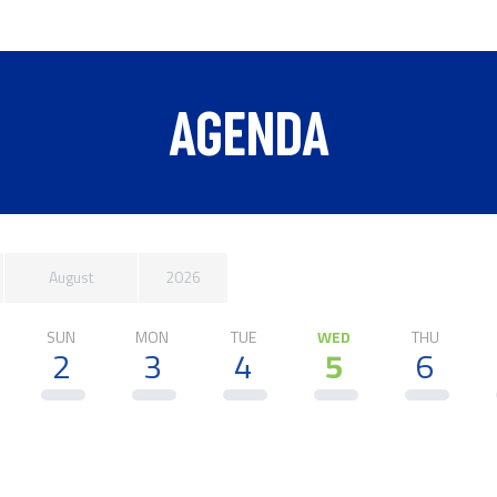
AGENDA
August
2026
SUN
MON
TUE
WED
THU
2
3
4
5
6