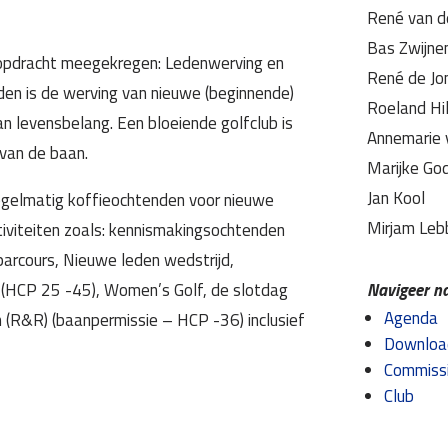
René van de
Bas Zwijne
 opdracht meegekregen: Ledenwerving en
René de Jo
uden is de werving van nieuwe (beginnende)
Roeland Hil
n levensbelang. Een bloeiende golfclub is
Annemarie 
 van de baan.
Marijke Go
Jan Kool
egelmatig koffieochtenden voor nieuwe
Mirjam Leb
tiviteiten zoals: kennismakingsochtenden
parcours, Nieuwe leden wedstrijd,
e (HCP 25 -45), Women’s Golf, de slotdag
Navigeer na
Agenda
(R&R) (baanpermissie – HCP -36) inclusief
Downloa
Commiss
Club