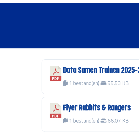
Data Samen Trainen 2025-
1 bestand(en)
55.53 KB
Flyer Rabbits & Rangers
1 bestand(en)
66.07 KB