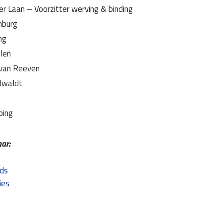
r Laan – Voorzitter werving & binding
nburg
ng
len
van Reeven
dwaldt
bing
ar:
ds
ies