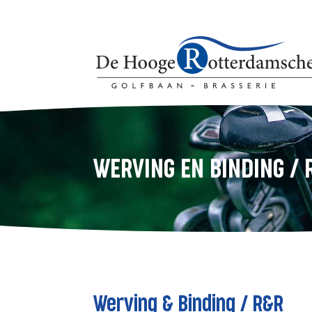
WERVING EN BINDING / 
Werving & Binding / R&R