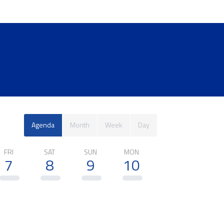
Agenda
Month
Week
Day
FRI
SAT
SUN
MON
TUE
WED
7
8
9
10
11
12