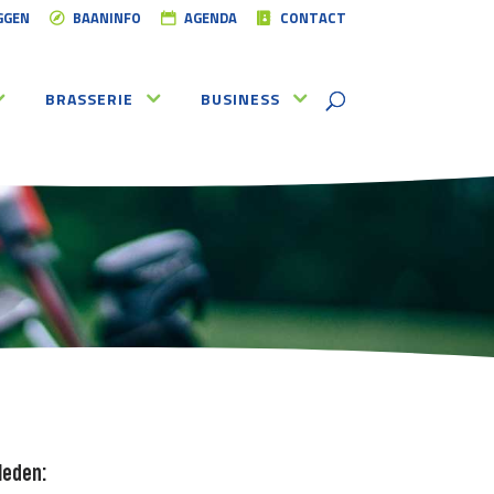
GGEN
BAANINFO
AGENDA
CONTACT
BRASSERIE
BUSINESS
leden: