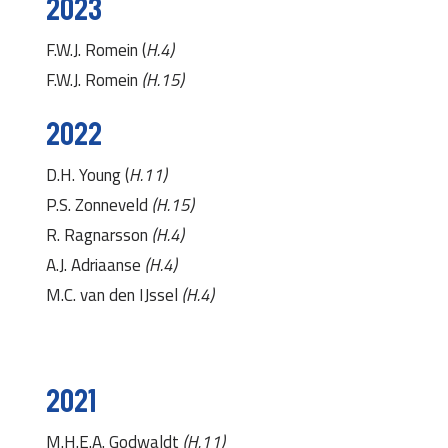
2023
F.W.J. Romein (
H.4)
F.W.J. Romein
(H.15)
2022
D.H. Young (
H.11)
P.S. Zonneveld
(H.15)
R. Ragnarsson
(H.4)
A.J. Adriaanse
(H.4)
M.C. van den IJssel
(H.4)
2021
M.H.E.A. Godwaldt
(H.11)