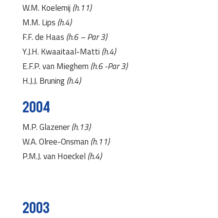
W.M. Koelemij
(h.11)
M.M. Lips
(h.4)
F.F. de Haas
(h.6 – Par 3)
Y.J.H. Kwaaitaal-Matti
(h.4)
E.F.P. van Mieghem
(h.6 -Par 3)
H.J.J. Bruning
(h.4)
2004
M.P. Glazener
(h.13)
W.A. Olree-Onsman
(h.11)
P.M.J. van Hoeckel
(h.4)
2003