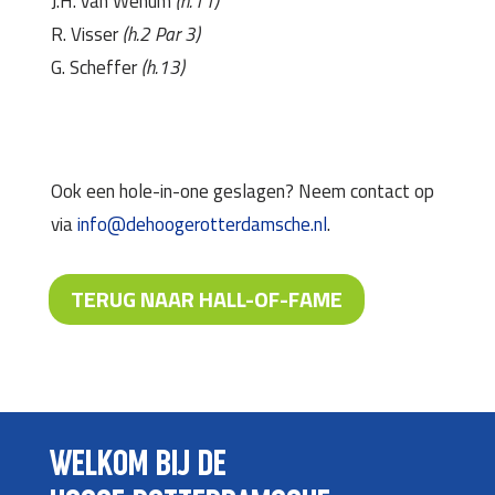
J.H. van Wenum
(h.11)
R. Visser
(h.2 Par 3)
G. Scheffer
(h.13)
Ook een hole-in-one geslagen? Neem contact op
via
info@dehoogerotterdamsche.nl
.
TERUG NAAR HALL-OF-FAME
WELKOM BIJ DE