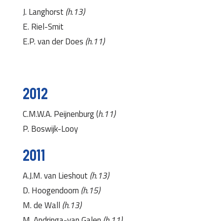
J. Langhorst
(h.13)
E. Riel-Smit
E.P. van der Does
(h.11)
2012
C.M.W.A. Peijnenburg (
h.11)
P. Boswijk-Looy
2011
A.J.M. van Lieshout
(h.13)
D. Hoogendoorn
(h.15)
M. de Wall
(h.13)
M. Andringa-van Galen
(h.11)