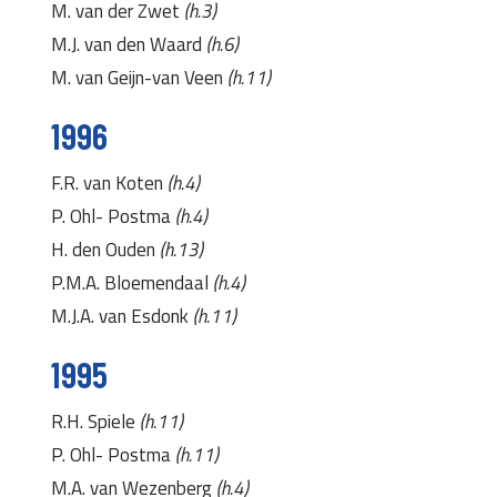
M. van der Zwet
(h.3)
M.J. van den Waard
(h.6)
M. van Geijn-van Veen
(h.11)
1996
F.R. van Koten
(h.4)
P. Ohl- Postma
(h.4)
H. den Ouden
(h.13)
P.M.A. Bloemendaal
(h.4)
M.J.A. van Esdonk
(h.11)
1995
R.H. Spiele
(h.11)
P. Ohl- Postma
(h.11)
M.A. van Wezenberg
(h.4)