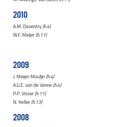
2010
A.M. Daventry
(h.4)
W.F. Meijer
(h.11)
2009
J. Meijer-Moulijn
(h.4)
A.G.E. van de Venne
(h.4)
P.P. Visser
(h.11)
N. Keller
(h.13)
2008