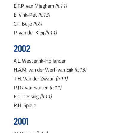
E.F.P. van Mieghem
(h.11)
E. Vink-Pet
(h.13)
C.F. Beije
(h.4)
P. van der Kleij
(h.11)
2002
A.L. Westerink-Hollander
H.A.M. van der Werf-van Eijk
(h.13)
T.H. Van der Zwaan
(h.11)
P.J.G. van Santen
(h.11)
E.C. Dessing
(h.11)
R.H. Spiele
2001