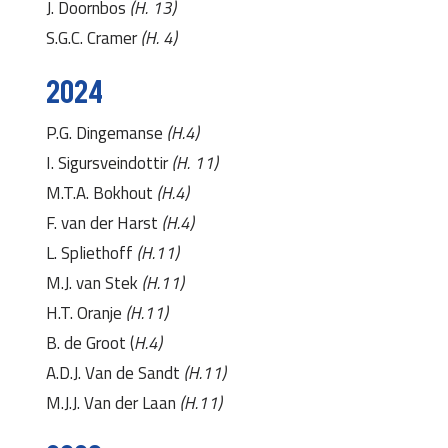
J. Doornbos
(H. 13)
S.G.C. Cramer
(H. 4)
2024
P.G. Dingemanse
(H.4)
I. Sigursveindottir
(H. 11)
M.T.A. Bokhout
(H.4)
F. van der Harst
(H.4)
L. Spliethoff
(H.11)
M.J. van Stek
(H.11)
H.T. Oranje
(H.11)
B. de Groot (
H.4)
A.D.J. Van de Sandt
(H.11)
M.J.J. Van der Laan
(H.11)