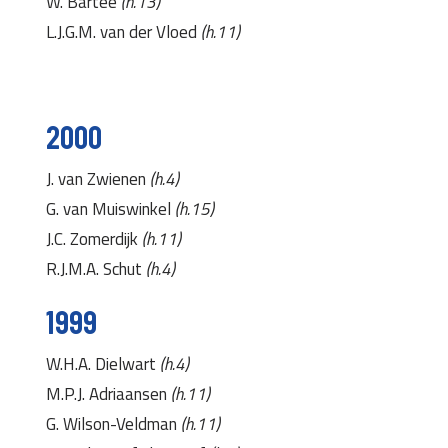
W. Bartee
(h.13)
L.J.G.M. van der Vloed
(h.11)
2000
J. van Zwienen
(h.4)
G. van Muiswinkel
(h.15)
J.C. Zomerdijk
(h.11)
R.J.M.A. Schut
(h.4)
1999
W.H.A. Dielwart
(h.4)
M.P.J. Adriaansen
(h.11)
G. Wilson-Veldman
(h.11)