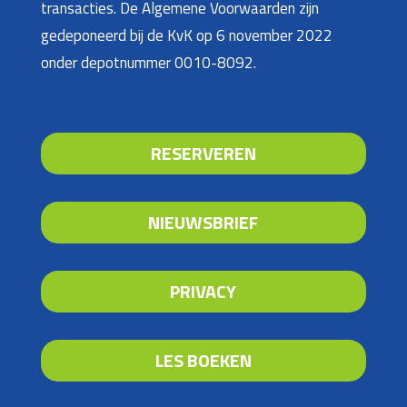
transacties. De Algemene Voorwaarden zijn
gedeponeerd bij de KvK op 6 november 2022
onder depotnummer 0010-8092.
RESERVEREN
NIEUWSBRIEF
PRIVACY
LES BOEKEN