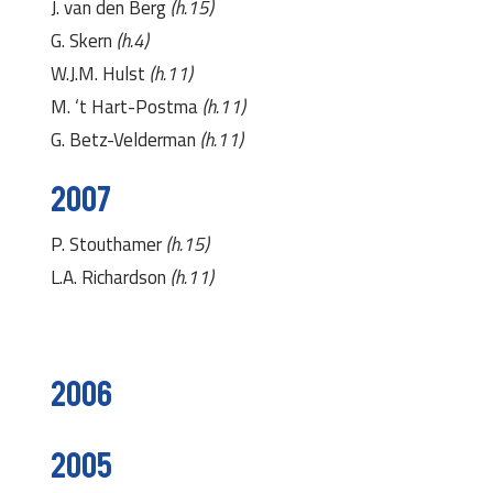
J. van den Berg
(h.15)
G. Skern
(h.4)
W.J.M. Hulst
(h.11)
M. ‘t Hart-Postma
(h.11)
G. Betz-Velderman
(h.11)
2007
P. Stouthamer
(h.15)
L.A. Richardson
(h.11)
2006
2005