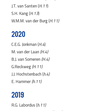
J.T. van Santen (
H.11
)
S.H. Kang (
H.13
)
W.M.M. van der Burg (
H.11)
2020
C.E.G. Jonkman (
H.4
)
M. van der Laan
(H.4)
B.J. van Someren
(H.4)
G.Reckweg
(H.11)
J.J. Hochstenbach (
h.4)
E. Hammer
(h.11)
2019
R.G. Labordus (
h.11)