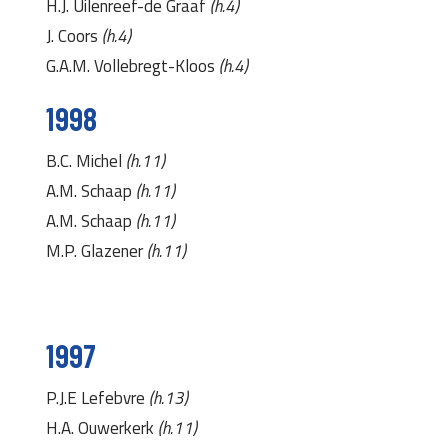
H.J. Uilenreef-de Graaf
(h.4)
J. Coors
(h.4)
G.A.M. Vollebregt-Kloos
(h.4)
1998
B.C. Michel
(h.11)
A.M. Schaap
(h.11)
A.M. Schaap
(h.11)
M.P. Glazener
(h.11)
1997
P.J.E Lefebvre
(h.13)
H.A. Ouwerkerk
(h.11)