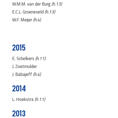
W.M.M. van der Burg
(h.13)
E.C.L. Groeneveld
(h.13)
W.F. Meijer
(h.4)
2015
E. Schelkers
(h.11)
J. Zoetmulder
J. Babajeff
(h.4)
2014
L. Hoekstra
(h.11)
2013