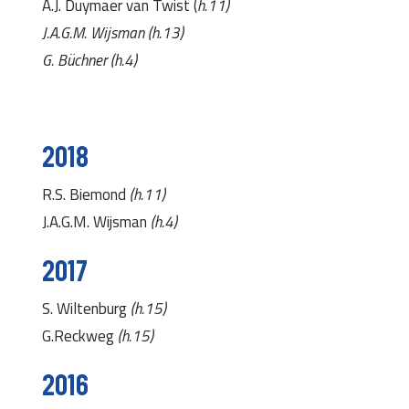
A.J. Duymaer van Twist (
h.11)
J.A.G.M. Wijsman (h.13)
G. Büchner (h.4)
2018
R.S. Biemond
(h.11)
J.A.G.M. Wijsman
(h.4)
2017
S. Wiltenburg
(h.15)
G.Reckweg
(h.15)
2016