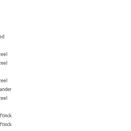
oed
zeel
zeel
zeel
lander
zeel
ftinck
ftinck