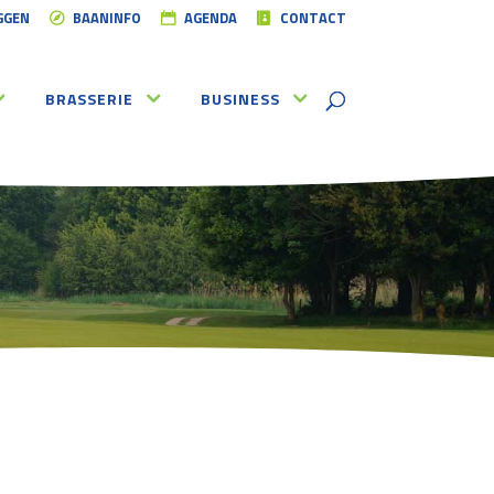
GGEN
BAANINFO
AGENDA
CONTACT
BRASSERIE
BUSINESS