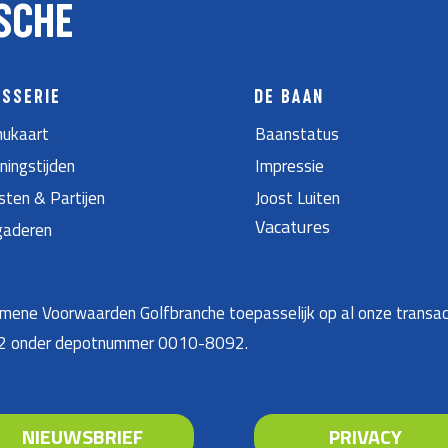
SCHE
ASSERIE
DE BAAN
ukaart
Baanstatus
ningstijden
Impressie
sten & Partijen
Joost Luiten
Vacatures
gaderen
ene Voorwaarden Golfbranche toepasselijk op al onze transac
22 onder depotnummer 0010-8092.
NIEUWSBRIEF
PRIVACY