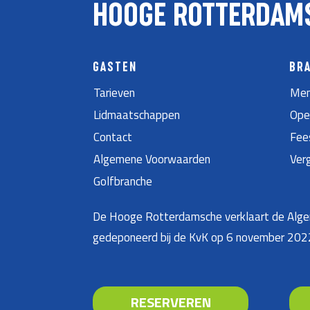
HOOGE ROTTERDAM
GASTEN
BR
Tarieven
Men
Lidmaatschappen
Ope
Contact
Fee
Algemene Voorwaarden
Ver
Golfbranche
De Hooge Rotterdamsche verklaart de Algem
gedeponeerd bij de KvK op 6 november 20
RESERVEREN