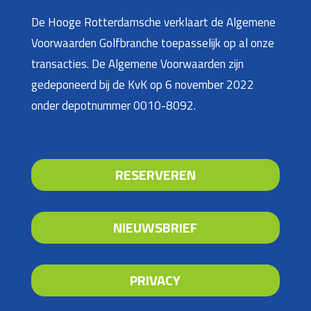
De Hooge Rotterdamsche verklaart de Algemene
Voorwaarden Golfbranche toepasselijk op al onze
transacties. De Algemene Voorwaarden zijn
gedeponeerd bij de KvK op 6 november 2022
onder depotnummer 0010-8092.
RESERVEREN
NIEUWSBRIEF
PRIVACY