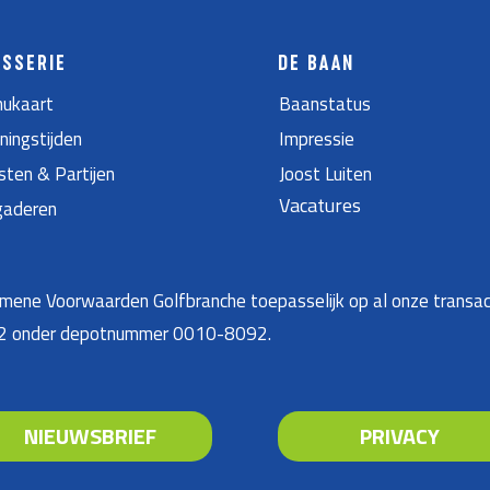
ASSERIE
DE BAAN
ukaart
Baanstatus
ningstijden
Impressie
sten & Partijen
Joost Luiten
Vacatures
gaderen
ene Voorwaarden Golfbranche toepasselijk op al onze transac
22 onder depotnummer 0010-8092.
NIEUWSBRIEF
PRIVACY