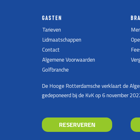
GASTEN
BR
Tarieven
Men
Lidmaatschappen
Ope
Contact
Fee
Algemene Voorwaarden
Ver
Golfbranche
De Hooge Rotterdamsche verklaart de Algem
gedeponeerd bij de KvK op 6 november 20
RESERVEREN