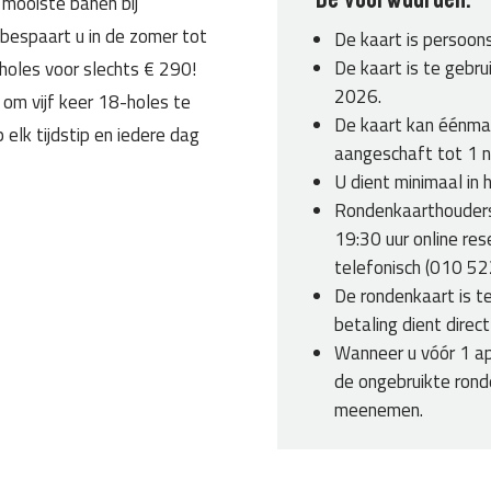
 mooiste banen bij
De voorwaarden:
espaart u in de zomer tot
De kaart is persoon
De kaart is te gebr
-holes voor slechts € 290!
2026.
 om vijf keer 18-holes te
De kaart kan éénmaa
 elk tijdstip en iedere dag
aangeschaft tot 1 
U dient minimaal in 
Rondenkaarthouders
19:30 uur online re
telefonisch (010 52
De rondenkaart is te
betaling dient direc
Wanneer u vóór 1 ap
de ongebruikte rond
meenemen.