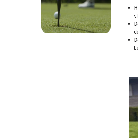
H
v
D
d
D
b