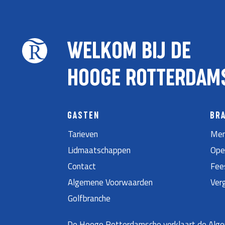
WELKOM BIJ DE
HOOGE ROTTERDAM
GASTEN
BR
Tarieven
Men
Lidmaatschappen
Ope
Contact
Fee
Algemene Voorwaarden
Ver
Golfbranche
De Hooge Rotterdamsche verklaart de Algem