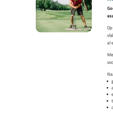
Goe
exa
Op 
vla
al 
Met
voo
Naa