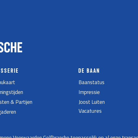
SCHE
ASSERIE
DE BAAN
ukaart
Baanstatus
ningstijden
Impressie
sten & Partijen
Joost Luiten
Vacatures
gaderen
ene Voorwaarden Golfbranche toepasselijk op al onze transac