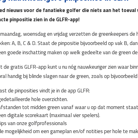
d nieuws voor de fanatieke golfer die niets aan het toeval 
cte pinpositie zien in de GLFR-app!
maandag, woensdag en vrijdag verzetten de greenkeepers de hol
kken: A, B, C & D. Staat de pinpositie bijvoorbeeld op vak B, dan 
een goede inschatting maken op welk gedeelte van de green de v
 de gratis GLFR-app kunt u nu nóg nauwkeuriger zien waar binne
ral handig bij blinde slagen naar de green, zoals op bijvoorbeeld
st de pinposities vindt je in de app GLFR:
gedetailleerde hole overzichten.
afstanden tot midden green vanaf waar u op dat moment staat (
een digitale scorekaart (maximaal vier spelers).
tips van onze golfprofessionals
de mogelijkheid om een gameplan en/of notities per hole te mak