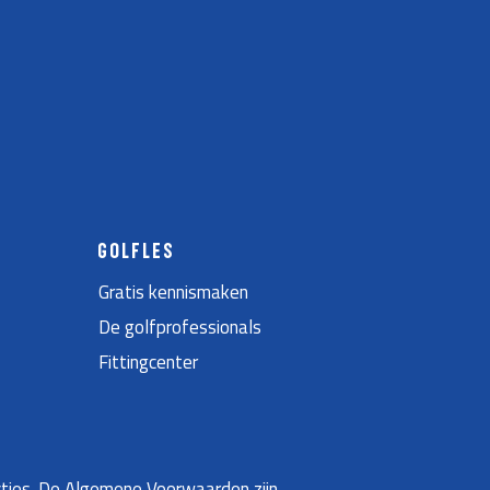
GOLFLES
Gratis kennismaken
De golfprofessionals
Fittingcenter
ties. De Algemene Voorwaarden zijn