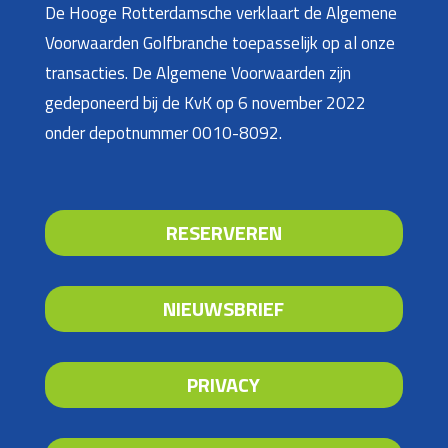
De Hooge Rotterdamsche verklaart de Algemene
Voorwaarden Golfbranche toepasselijk op al onze
transacties. De Algemene Voorwaarden zijn
gedeponeerd bij de KvK op 6 november 2022
onder depotnummer 0010-8092.
RESERVEREN
NIEUWSBRIEF
PRIVACY