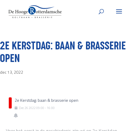
2E KERSTDAG: BAAN & BRASSERIE
OPEN
dec 13, 2022
2e Kerstdag: baan & brasserie open
Dec
26
2022
09:00
-
16:00
Voor het eerst in de geschiedenis zijn wij op 2e Kerstdag