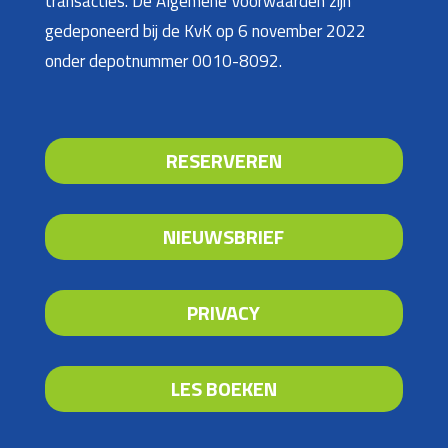
transacties. De Algemene Voorwaarden zijn
gedeponeerd bij de KvK op 6 november 2022
onder depotnummer 0010-8092.
RESERVEREN
NIEUWSBRIEF
PRIVACY
LES BOEKEN