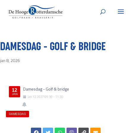
DAMESDAG – GOLF & BRIDGE
jan 8, 2026
Damesdag - Golf & bridge
12
JAN
Jan
12
2027
09:30
-
11:30
DAMESDAG