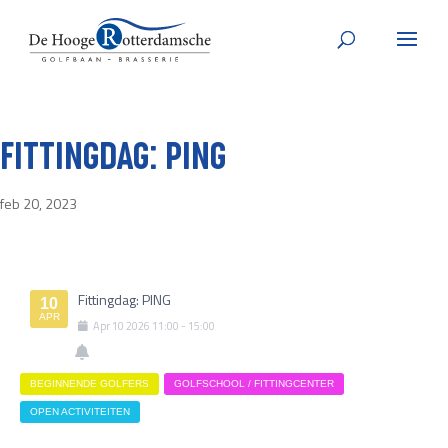
FITTINGDAG: PING
feb 20, 2023
Fittingdag: PING
10
APR
Apr
10
2026
11:00
-
15:00
BEGINNENDE GOLFERS
GOLFSCHOOL / FITTINGCENTER
OPEN ACTIVITEITEN