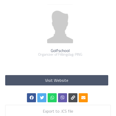
Golfschool
Organizer of Fittingdag: PING
Visit Website
Export to .ICS file