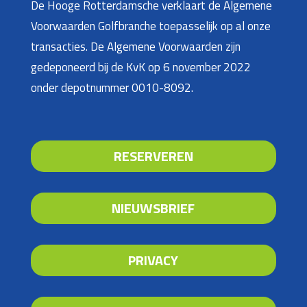
De Hooge Rotterdamsche verklaart de Algemene
Voorwaarden Golfbranche toepasselijk op al onze
transacties. De Algemene Voorwaarden zijn
gedeponeerd bij de KvK op 6 november 2022
onder depotnummer 0010-8092.
RESERVEREN
NIEUWSBRIEF
PRIVACY