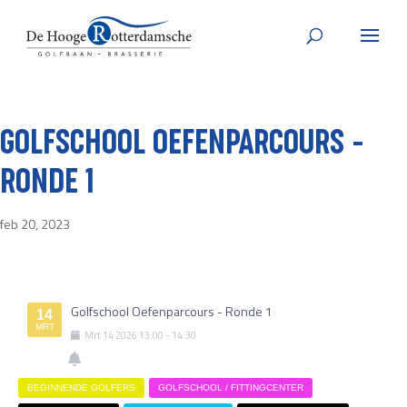
GOLFSCHOOL OEFENPARCOURS –
RONDE 1
feb 20, 2023
Golfschool Oefenparcours - Ronde 1
14
MRT
Mrt
14
2026
13:00
-
14:30
BEGINNENDE GOLFERS
GOLFSCHOOL / FITTINGCENTER