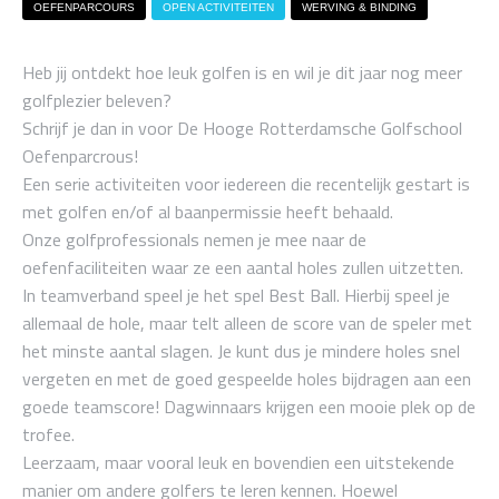
OEFENPARCOURS
OPEN ACTIVITEITEN
WERVING & BINDING
Heb jij ontdekt hoe leuk golfen is en wil je dit jaar nog meer
golfplezier beleven?
Schrijf je dan in voor De Hooge Rotterdamsche Golfschool
Oefenparcrous!
Een serie activiteiten voor iedereen die recentelijk gestart is
met golfen en/of al baanpermissie heeft behaald.
Onze golfprofessionals nemen je mee naar de
oefenfaciliteiten waar ze een aantal holes zullen uitzetten.
In teamverband speel je het spel Best Ball. Hierbij speel je
allemaal de hole, maar telt alleen de score van de speler met
het minste aantal slagen. Je kunt dus je mindere holes snel
vergeten en met de goed gespeelde holes bijdragen aan een
goede teamscore! Dagwinnaars krijgen een mooie plek op de
trofee.
Leerzaam, maar vooral leuk en bovendien een uitstekende
manier om andere golfers te leren kennen. Hoewel