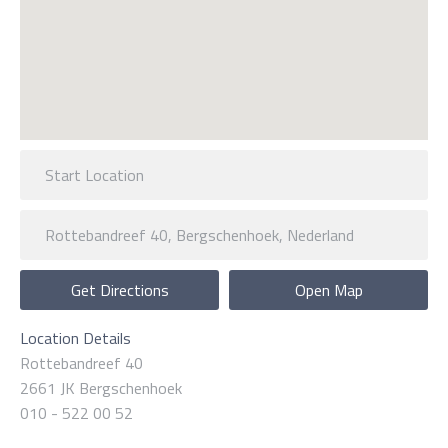
Get Directions
Open Map
Location Details
Rottebandreef 40
2661 JK Bergschenhoek
010 - 522 00 52