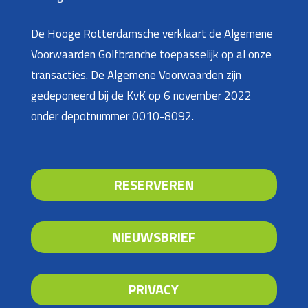
De Hooge Rotterdamsche verklaart de Algemene
Voorwaarden Golfbranche toepasselijk op al onze
transacties. De Algemene Voorwaarden zijn
gedeponeerd bij de KvK op 6 november 2022
onder depotnummer 0010-8092.
RESERVEREN
NIEUWSBRIEF
PRIVACY