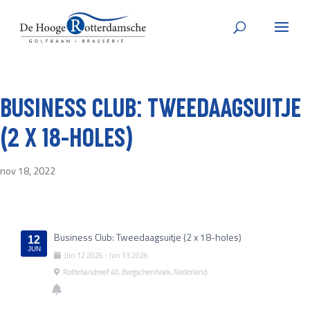
BUSINESS CLUB: TWEEDAAGSUITJE
(2 X 18-HOLES)
nov 18, 2022
Business Club: Tweedaagsuitje (2 x 18-holes)
12
JUN
Jun
12
2026
-
Jun
13
2026
Rottebandreef 40, Bergschenhoek, Nederland