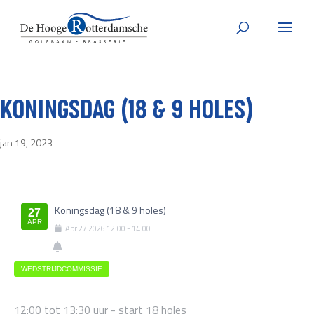
KONINGSDAG (18 & 9 HOLES)
jan 19, 2023
Koningsdag (18 & 9 holes)
27
APR
Apr
27
2026
12:00
-
14:00
WEDSTRIJDCOMMISSIE
12:00 tot 13:30 uur - start 18 holes