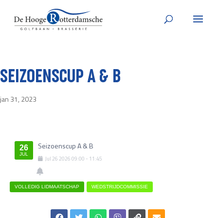
SEIZOENSCUP A & B
jan 31, 2023
Seizoenscup A & B
26
JUL
Jul
26
2026
09:00
-
11:45
VOLLEDIG LIDMAATSCHAP
WEDSTRIJDCOMMISSIE