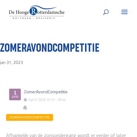
ZOMERAVONDCOMPETITIE
jan 31, 2023
ZomerAvondCompetitie
1
APR
Apr
01
2026
16:15
-
18:45
ZOMERAVONDCOMPETITIE
Afhankelijk van de zonsondergang wordt er eerder of later