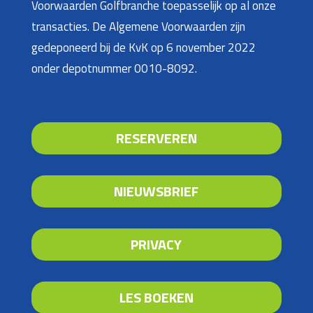
Voorwaarden Golfbranche toepasselijk op al onze
transacties. De Algemene Voorwaarden zijn
gedeponeerd bij de KvK op 6 november 2022
onder depotnummer 0010-8092.
RESERVEREN
NIEUWSBRIEF
PRIVACY
LES BOEKEN