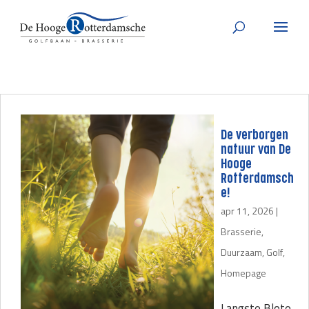
De verborgen
natuur van De
Hooge
Rotterdamsch
e!
apr 11, 2026
|
Brasserie
,
Duurzaam
,
Golf
,
Homepage
Langste Blote